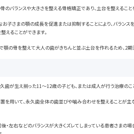
の骨のバランスや大きさを整える骨格矯正であり、土台を整えること
なお子さまの顎の成長を促進または抑制することにより、バランスを
を整えることができます。
療で顎の骨を整えて大人の歯がきちんと並ぶ土台を作れるため、2期
永久歯が生え揃った11〜12歳の子ども、または成人が行う治療のこ
置を用いて、永久歯全体の歯並びや噛み合わせを整えることが主
前後・左右などのバランスが大きくズレてしまっている患者さまの場
。