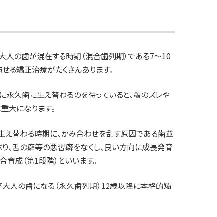
大人の歯が混在する時期（混合歯列期）である7〜10
施せる矯正治療がたくさんあります。
に永久歯に生え替わるのを待っていると、顎のズレや
重大になります。
生え替わる時期に、かみ合わせを乱す原因である歯並
ぶり、舌の癖等の悪習癖をなくし、良い方向に成長発育
合育成（第1段階）といいます。
が大人の歯になる（永久歯列期）12歳以降に本格的矯