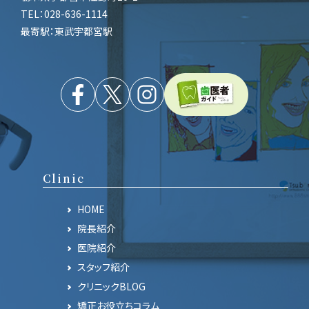
TEL：028-636-1114
最寄駅：東武宇都宮駅
Clinic
HOME
院長紹介
医院紹介
スタッフ紹介
クリニックBLOG
矯正お役立ちコラム