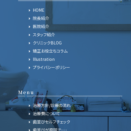
HOME
院長紹介
医院紹介
スタッフ紹介
クリニックBLOG
矯正お役立ちコラム
Illustration
プライバシーポリシー
Menu
治療方針/診療の流れ
治療費について
歯並びセルフチェック
歯並びが原因で･･･