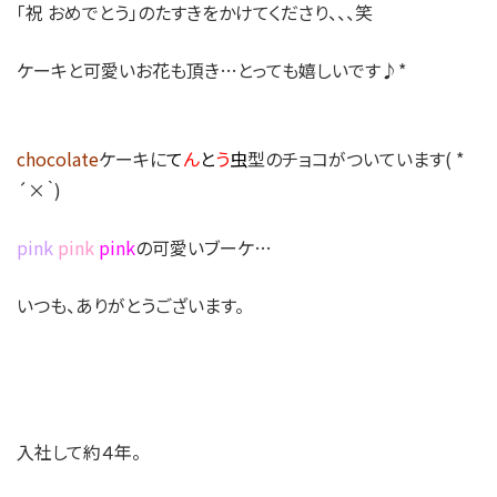
「祝 おめでとう」のたすきをかけてくださり、、、笑
ケーキと可愛いお花も頂き…とっても嬉しいです♪*
chocolate
ケーキに
て
ん
と
う
虫
型のチョコがついています( *
´×｀)
pink
pink
pink
の可愛いブーケ…
いつも、ありがとうございます。
入社して約４年。