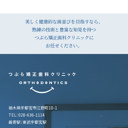
投
稿
ナ
美しく健康的な歯並びを目指すなら、
熟練の技術と豊富な知見を持つ
ビ
つぶら矯正歯科クリニックに
ゲ
お任せください。
ー
シ
ョ
ン
栃木県宇都宮市江野町10-1
TEL：028-636-1114
最寄駅：東武宇都宮駅