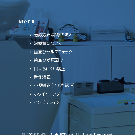
Menu
治療方針/診療の流れ
治療費について
歯並びセルフチェック
歯並びが原因で･･･
目立ちにくい矯正
舌側矯正
小児矯正（子ども矯正）
ホワイトニング
インビザライン
© 2026 医療法人社団ア歯科 All Right Reserved.