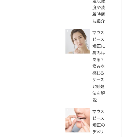
通院頻
度や装
着時間
も紹介
マウス
ピース
矯正に
痛みは
ある？
痛みを
感じる
ケース
と対処
法を解
説
マウス
ピース
矯正の
デメリ