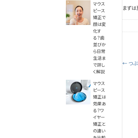
マウス
まずは
ピース
矯正で
顔は変
化す
る？歯
並びか
ら日常
生活ま
投
←
つぶ
で詳し
く解説
稿
マウス
ナ
ピース
矯正は
ビ
効果あ
る？ワ
ゲ
イヤー
矯正と
ー
の違い
を比較