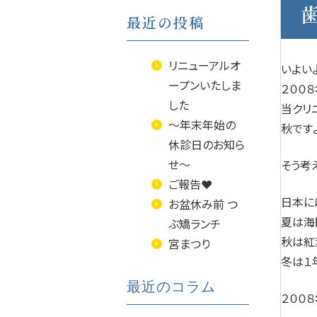
最近の投稿
リニューアルオ
いよい
ープンいたしま
２００
した
当クリ
～年末年始の
秋です
休診日のお知ら
せ～
そう考
ご報告❤
日本に
お盆休み前 つ
夏は海
ぶ矯ランチ
秋は紅
宮まつり
冬は１
最近のコラム
２００