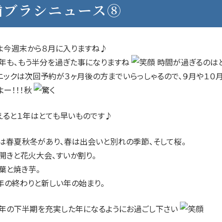
歯ブラシニュース⑧
よ今週末から８月に入りますね♪
８年も、もう半分を過ぎた事になりますね
時間が過ぎるのはと
ニックは次回予約が３ヶ月後の方までいらっしゃるので、９月や１０
よー！！！秋
えると１年はとても早いものです♪
は春夏秋冬があり、春は出会いと別れの季節、そして桜。
開きと花火大会、すいか割り。
葉と焼き芋。
年の終わりと新しい年の始まり。
８年の下半期を充実した年になるようにお過ごし下さい