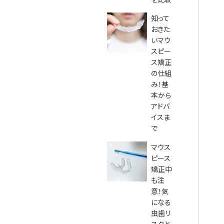
シ
知って
ョ
おきた
いマウ
ン
スピー
ス矯正
の仕組
み！基
本から
アドバ
イスま
で
マウス
ピース
矯正中
も注
意！気
になる
虫歯リ