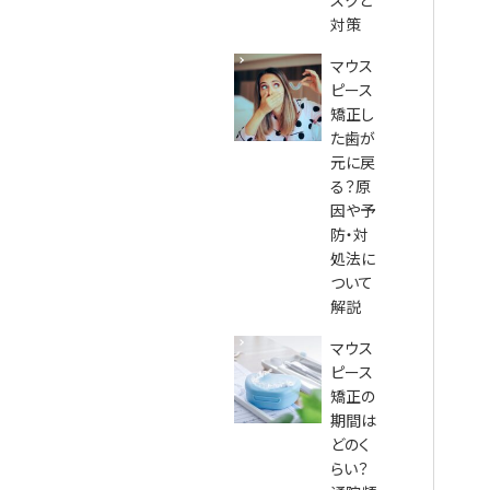
スクと
対策
マウス
ピース
矯正し
た歯が
元に戻
る？原
因や予
防・対
処法に
ついて
解説
マウス
ピース
矯正の
期間は
どのく
らい？