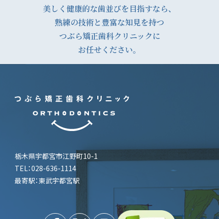
ナ
美しく健康的な歯並びを目指すなら、
熟練の技術と豊富な知見を持つ
ビ
つぶら矯正歯科クリニックに
ゲ
お任せください。
ー
シ
ョ
ン
栃木県宇都宮市江野町10-1
TEL：028-636-1114
最寄駅：東武宇都宮駅