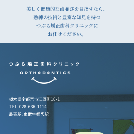
ナ
美しく健康的な歯並びを目指すなら、
熟練の技術と豊富な知見を持つ
ビ
つぶら矯正歯科クリニックに
ゲ
お任せください。
ー
シ
ョ
ン
栃木県宇都宮市江野町10-1
TEL：028-636-1114
最寄駅：東武宇都宮駅