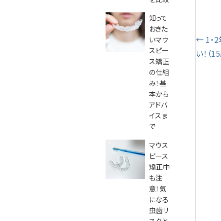
知って
おきた
投
←
1・
いマウ
スピー
い！（1
稿
ス矯正
の仕組
ナ
み！基
本から
ビ
アドバ
イスま
ゲ
で
ー
マウス
ピース
シ
矯正中
も注
ョ
意！気
になる
ン
虫歯リ