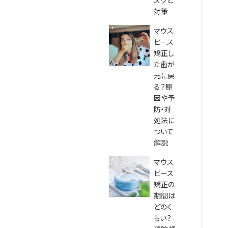
スクと
対策
マウス
ピース
矯正し
た歯が
元に戻
る？原
因や予
防・対
処法に
ついて
解説
マウス
ピース
矯正の
期間は
どのく
らい？