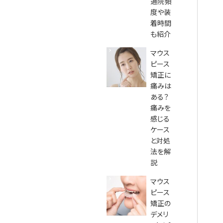
通院頻
度や装
着時間
も紹介
マウス
ピース
矯正に
痛みは
ある？
痛みを
感じる
ケース
と対処
法を解
説
マウス
ピース
矯正の
デメリ