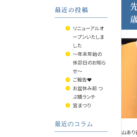
最近の投稿
リニューアルオ
ープンいたしま
した
～年末年始の
休診日のお知ら
せ～
ご報告❤
お盆休み前 つ
ぶ矯ランチ
宮まつり
最近のコラム
山あり