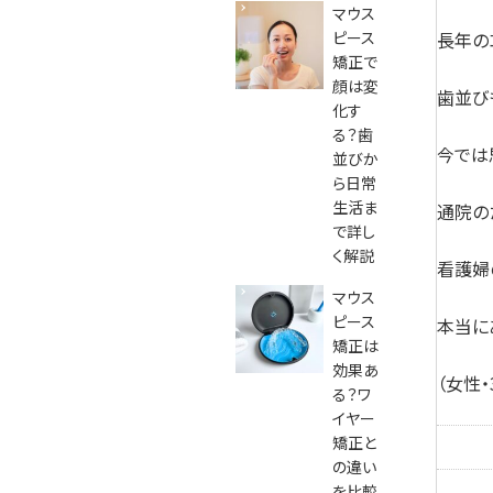
マウス
ピース
長年の
矯正で
顔は変
歯並び
化す
る？歯
今では
並びか
ら日常
生活ま
通院の
で詳し
く解説
看護婦
マウス
ピース
本当に
矯正は
効果あ
（女性・
る？ワ
イヤー
矯正と
の違い
を比較